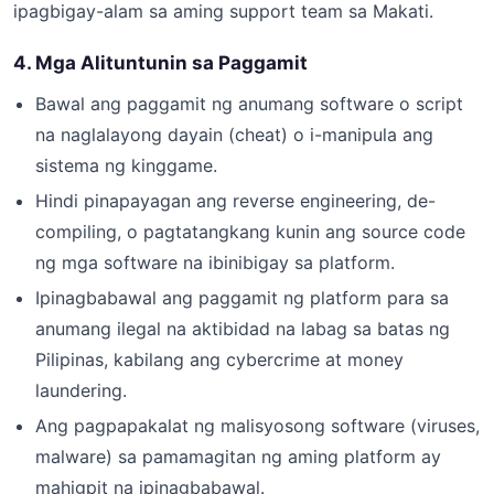
ipagbigay-alam sa aming support team sa Makati.
4. Mga Alituntunin sa Paggamit
Bawal ang paggamit ng anumang software o script
na naglalayong dayain (cheat) o i-manipula ang
sistema ng kinggame.
Hindi pinapayagan ang reverse engineering, de-
compiling, o pagtatangkang kunin ang source code
ng mga software na ibinibigay sa platform.
Ipinagbabawal ang paggamit ng platform para sa
anumang ilegal na aktibidad na labag sa batas ng
Pilipinas, kabilang ang cybercrime at money
laundering.
Ang pagpapakalat ng malisyosong software (viruses,
malware) sa pamamagitan ng aming platform ay
mahigpit na ipinagbabawal.