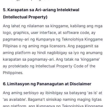
5. Karapatan sa Ari-ariang Intelektwal
(Intellectual Property)
Ang lahat ng nilalaman sa kinggame, kabilang ang mga
logo, graphics, user interface, at software code, ay
pagmamay-ari ng Kumpanya ng Teknolohiya Kinggame
Pilipinas o ng aming mga licensors. Ang paggamit sa
aming platform ay hindi nagbibigay sa iyo ng anumang
karapatan sa pagmamay-ari. Ang tatak na 'kinggame'
ay protektado ng Intellectual Property Code of the
Philippines.
6. Limitasyon ng Pananagutan at Disclaimer
Ang aming serbisyo ay ibinibigay sa batayang 'as is' at
'as available'. Bagama't sinisikap naming maging ligtas
ang platform, ang Kumpanya ng Teknolohiya Kinggame