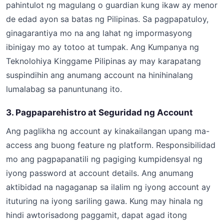
pahintulot ng magulang o guardian kung ikaw ay menor
de edad ayon sa batas ng Pilipinas. Sa pagpapatuloy,
ginagarantiya mo na ang lahat ng impormasyong
ibinigay mo ay totoo at tumpak. Ang Kumpanya ng
Teknolohiya Kinggame Pilipinas ay may karapatang
suspindihin ang anumang account na hinihinalang
lumalabag sa panuntunang ito.
3. Pagpaparehistro at Seguridad ng Account
Ang paglikha ng account ay kinakailangan upang ma-
access ang buong feature ng platform. Responsibilidad
mo ang pagpapanatili ng pagiging kumpidensyal ng
iyong password at account details. Ang anumang
aktibidad na nagaganap sa ilalim ng iyong account ay
ituturing na iyong sariling gawa. Kung may hinala ng
hindi awtorisadong paggamit, dapat agad itong